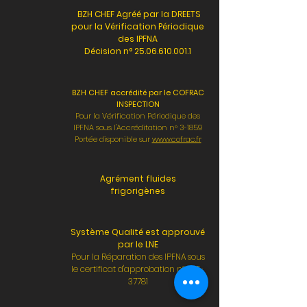
BZH CHEF Agréé par la DREETS
pour la Vérification Périodique
des IPFNA
Décision n°
25.06.610.001.1
BZH CHEF accrédité par le COFRAC
INSPECTION
Pour la Vérification Périodique des
IPFNA sous l'Accréditation n° 3-1859
Portée disponible sur
www.cofrac.fr
Agrément fluides
frigorigènes
Système Qualité est approuvé
par le LNE
Pour la Réparation des IPFNA sous
le certificat d'approbation n° LNE-
37781