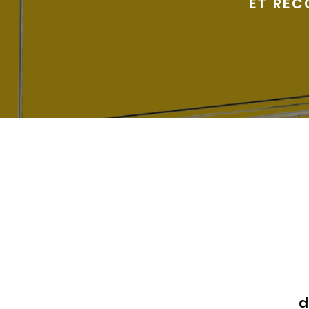
ET REC
d