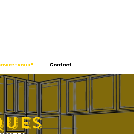
saviez-vous ?
Contact
ques