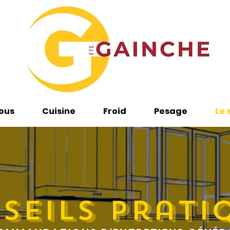
ous
Cuisine
Froid
Pesage
Le 
seils prati